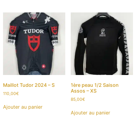
Maillot Tudor 2024 – S
1ère peau 1/2 Saison
Assos – XS
110,00
€
85,00
€
Ajouter au panier
Ajouter au panier