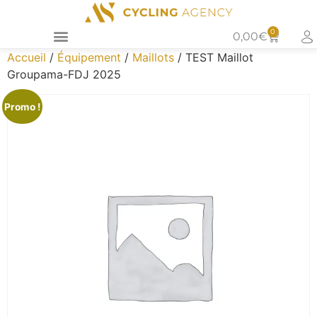
0
0,00
€
Accueil
/
Équipement
/
Maillots
/ TEST Maillot
Groupama-FDJ 2025
Promo !