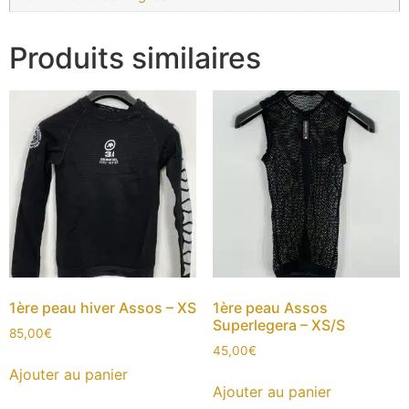
Produits similaires
1ère peau hiver Assos – XS
1ère peau Assos
Superlegera – XS/S
85,00
€
45,00
€
Ajouter au panier
Ajouter au panier