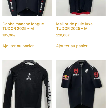
Gabba manche longue
Maillot de pluie luxe
TUDOR 2025 – M
TUDOR 2025 – M
195,00
€
220,00
€
Ajouter au panier
Ajouter au panier