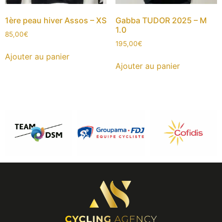
1ère peau hiver Assos – XS
Gabba TUDOR 2025 – M
1.0
85,00
€
195,00
€
Ajouter au panier
Ajouter au panier