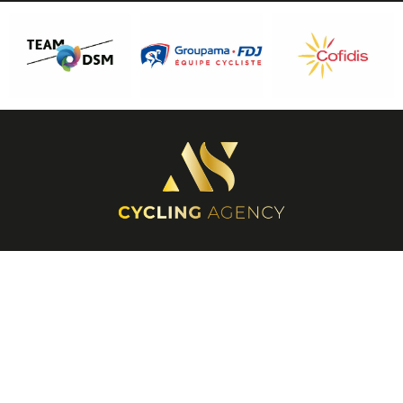
INFORMATIONS
+33 6 61 59 24 22
du lundi au vendredi de 9h à 19h
alexandre@procyclingbikes.com