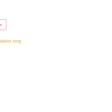
er
Maillot long