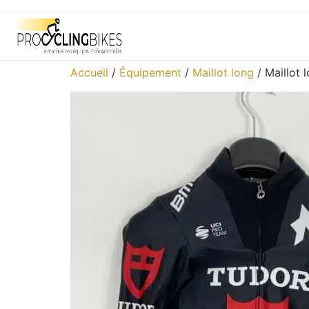
Accueil
/
Équipement
/
Maillot long
/ Maillot