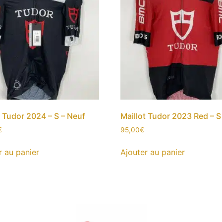
t Tudor 2024 – S – Neuf
Maillot Tudor 2023 Red – S
€
95,00
€
r au panier
Ajouter au panier