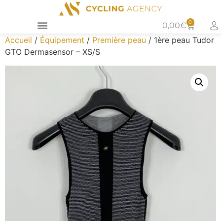
0
0,00
€
Accueil
/
Équipement
/
Première peau
/ 1ère peau Tudor
GTO Dermasensor – XS/S