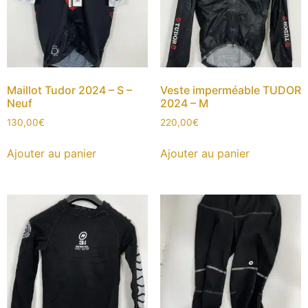
Maillot Tudor 2024 – S –
Veste imperméable TUDOR
Neuf
2024 – M
130,00
€
220,00
€
Ajouter au panier
Ajouter au panier