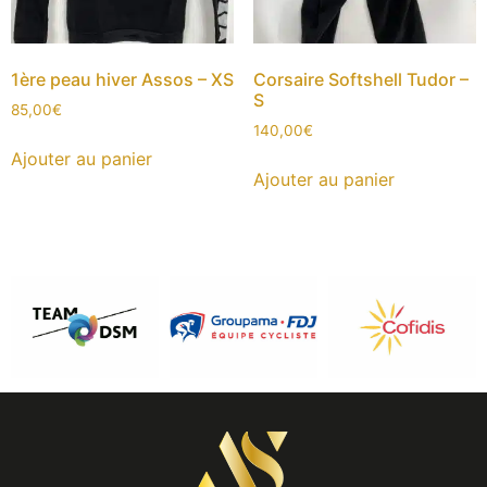
1ère peau hiver Assos – XS
Corsaire Softshell Tudor –
S
85,00
€
140,00
€
Ajouter au panier
Ajouter au panier