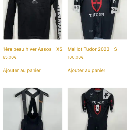
1ère peau hiver Assos – XS
Maillot Tudor 2023 – S
85,00
€
100,00
€
Ajouter au panier
Ajouter au panier