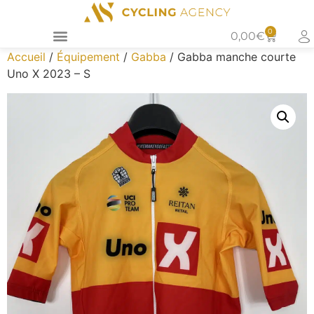
0
0,00
€
Accueil
/
Équipement
/
Gabba
/ Gabba manche courte
Uno X 2023 – S