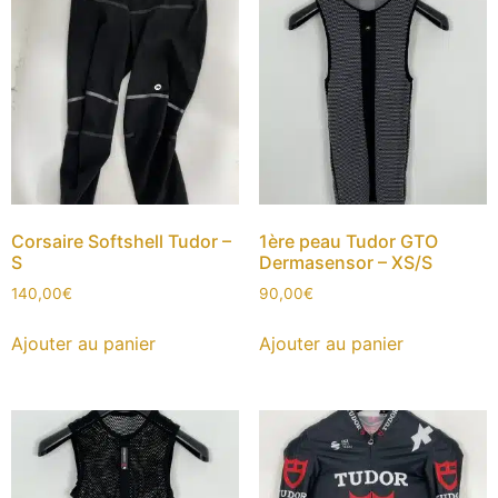
Corsaire Softshell Tudor –
1ère peau Tudor GTO
S
Dermasensor – XS/S
140,00
€
90,00
€
Ajouter au panier
Ajouter au panier