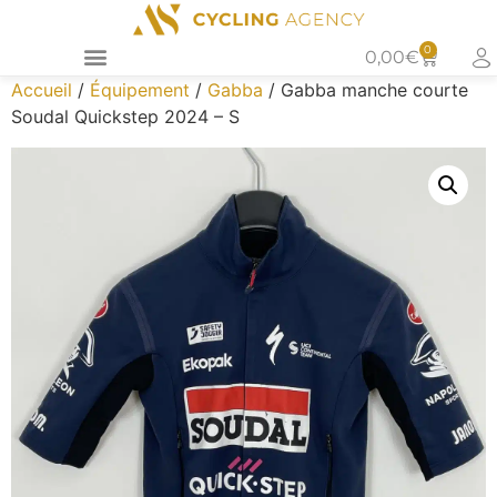
0
0,00
€
Accueil
/
Équipement
/
Gabba
/ Gabba manche courte
Soudal Quickstep 2024 – S