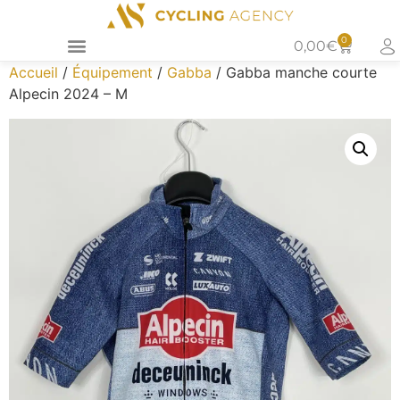
0
0,00
€
Accueil
/
Équipement
/
Gabba
/ Gabba manche courte
Alpecin 2024 – M