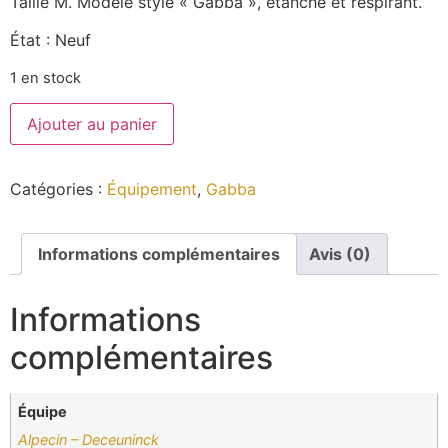
Taille M. Modèle style « Gabba », étanche et respirant.
État : Neuf
1 en stock
Ajouter au panier
Catégories :
Équipement
,
Gabba
Informations complémentaires
Avis (0)
Informations
complémentaires
Équipe
Alpecin – Deceuninck