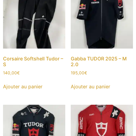
Corsaire Softshell Tudor –
Gabba TUDOR 2025 – M
S
2.0
140,00
€
195,00
€
Ajouter au panier
Ajouter au panier