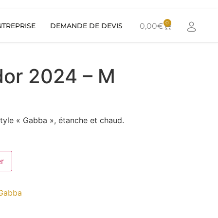
0
NTREPRISE
DEMANDE DE DEVIS
0,00
€
or 2024 – M
style « Gabba », étanche et chaud.
er
Gabba