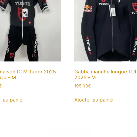
naison CLM Tudor 2025
Gabba manche longue TU
q » – M
2025 – M
€
195,00
€
r au panier
Ajouter au panier