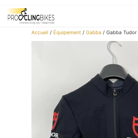
Accueil
/
Équipement
/
Gabba
/ Gabba Tudor