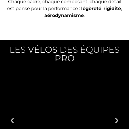
Chaque cadre, chaque composant, chaque détail
est pensé pour la performance :
légèreté
,
rigidité
,
aérodynamisme
.
LES
VÉLOS
DES ÉQUIPES
PRO