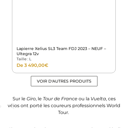
 – NEUF –
Lapierre Xelius DRS Bleu Team PicNic 2025 
GALERIE – Ultegra T52
Taille : S
De
3 790,00
€
VOIR D'AUTRES PRODUITS
Sur le
Giro
, le
Tour de France
ou la
Vuelta
, ces
vélos ont
porté les coureurs professionnels World
Tour.