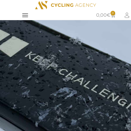
0
0,00
€