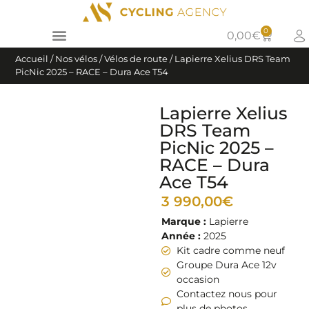
0
0,00
€
Accueil
/
Nos vélos
/
Vélos de route
/ Lapierre Xelius DRS Team
PicNic 2025 – RACE – Dura Ace T54
Lapierre Xelius
DRS Team
PicNic 2025 –
RACE – Dura
Ace T54
3 990,00
€
Marque :
Lapierre
Année :
2025
Kit cadre comme neuf
Groupe Dura Ace 12v
occasion
Contactez nous pour
plus de photos