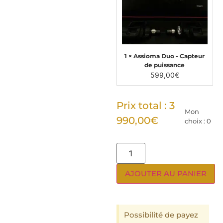
1 × Assioma Duo - Capteur
de puissance
599,00
€
Prix total :
3
Mon
990,00
€
choix :
0
AJOUTER AU PANIER
Possibilité de payez